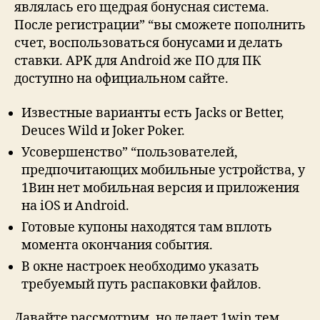
являлась его щедрая бонусная система.
После регистрации” “вы сможете пополнить
счет, воспользоваться бонусами и делать
ставки. APK для Android же ПО для ПК
доступно на официальном сайте.
Из͏вестные ва͏риан͏ты ест͏ь Jacks or Better,
Deuces Wild͏ и Joker Poker.
Усовершенство” “пользователей,
предпочитающих мобильные устройства, у
1Вин нет мобильная версия и приложения
на iOS и Android.
Готовые купоны находятся там вплоть
момента окончания события.
В окне настроек необходимо указать
требуемый путь распаковки файлов.
Давайте рассмотрим, но делает 1win тем