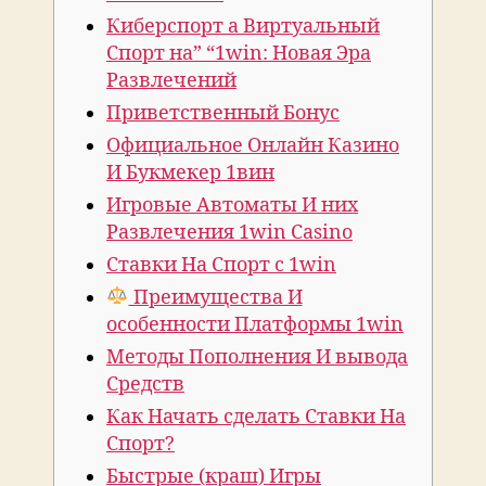
Киберспорт а Виртуальный
Спорт на” “1win: Новая Эра
Развлечений
Приветственный Бонус
Официальное Онлайн Казино
И Букмекер 1вин
Игровые Автоматы И них
Развлечения 1win Casino
Ставки На Спорт с 1win
Преимущества И
особенности Платформы 1win
Методы Пополнения И вывода
Средств
Как Начать сделать Ставки На
Спорт?
Быстрые (краш) Игры