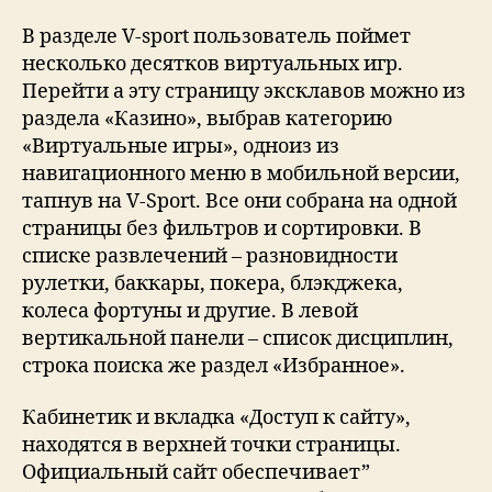
В разделе V-sport пользователь поймет
несколько десятков виртуальных игр.
Перейти а эту страницу эксклавов можно из
раздела «Казино», выбрав категорию
«Виртуальные игры», одноиз из
навигационного меню в мобильной версии,
тапнув на V-Sport. Все они собрана на одной
страницы без фильтров и сортировки. В
списке развлечений – разновидности
рулетки, баккары, покера, блэкджека,
колеса фортуны и другие. В левой
вертикальной панели – список дисциплин,
строка поиска же раздел «Избранное».
Кабинетик и вкладка «Доступ к сайту»,
находятся в верхней точки страницы.
Официальный сайт обеспечивает”