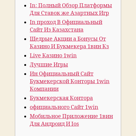
In: Полный Обзор Платформы
Для Ставок же Азартных Игр
In проход В Официальный
Сайт Из Казахстана
Щедрые Акции а Бонусы От
Казино И Букмекера 1вин Кз
Live Казино 1win
Лучшие Игры
Ин Официальный Сайт
Букмекерской Конторы 1win
Компании
Букмекерская Контора
официального Сайт 1win
Мобильное Приложение 1вин
Для Андроид И Ios