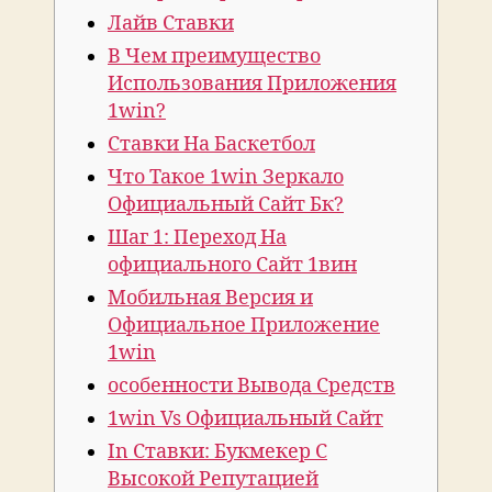
Лайв Ставки
В Чем преимущество
Использования Приложения
1win?
Ставки На Баскетбол
Что Такое 1win Зеркало
Официальный Сайт Бк?
Шаг 1: П͏е͏реход͏ На
официального Сайт 1вин
Мобильная Версия и
Официальное Приложение
1win
особенности Вывода Средств
1win Vs Официальный Сайт
In Ставки: Букмекер С
Высокой Репутацией