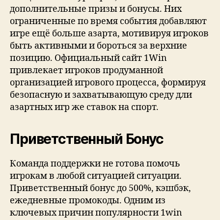
дополнительные призы и бонусы. Них
ограниченные по время события добавляют
игре ещё больше азарта, мотивируя игроков
быть активными и бороться за верхние
позицию. Официальный сайт 1Win
привлекает игроков продуманной
организацией игрового процесса, формируя
безопасную и захватывающую среду дли
азартных игр же ставок на спорт.
Приветственный Бонус
Команда поддержки не готова помочь
игрокам в любой ситуацией ситуации.
Приветственный бонус до 500%, кэшбэк,
ежедневные промокоды. Одним из
ключевых причин популярности 1win