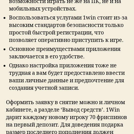
возможности играть не же на ПК, не и на
мобильных устройствах.
Воспользоваться услугами 1win стоит из-за
высоким стандартов безопасности только
простой быстрой регистрации, что
позволяет оперативно приступить к игре.
Основное преимуществами приложения
заключается в его удобстве.
Однако настр͏ойка приложения тоже не
трудная а вам будет предоставлено ввести
ваши личн͏ые данные и предпочтение для
создания учетной записи.
Оформить заявку в снятие можно и личном
кабинете, а разделе ‘Вывод средств’. 1Win
дарит каждому новому игроку 70 фриспинов
на первый депозит. Для доведения подарка
размер последнего пополнения должен