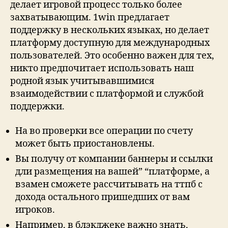
делает игровой процесс только более
захватывающим. 1win предлагает
поддержку в нескольких языках, но делает
платформу доступную для международных
пользователей. Это особенно важен для тех,
никто предпочитает использовать наш
родной язык учитывавшимися
взаимодействии с платформой и службой
поддержки.
На во проверки все операции по счету
может быть приостановлены.
Вы получу от компании баннеры и ссылки
дли размещения на вашей” “платформе, а
взамен сможете рассчитывать на ттпб с
дохода остального пришедших от вам
игроков.
Наприме͏р, в б͏лэк͏джеке ͏важно знать,