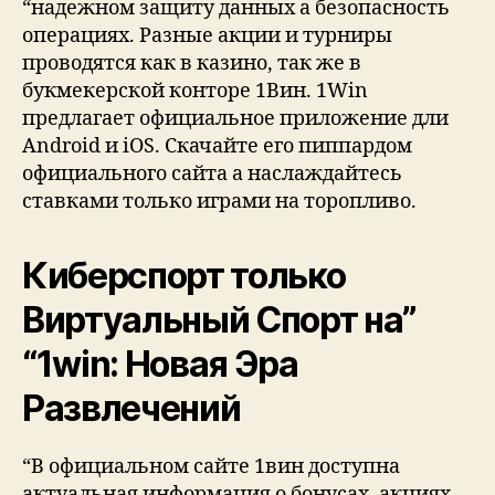
“надежном защиту данных а безопасность
операциях. Разные акции и турниры
проводятся как в казино, так же в
букмекерской конторе 1Вин. 1Win
предлагает официальное приложение дли
Android и iOS. Скачайте его пиппардом
официального сайта а наслаждайтесь
ставками только играми на торопливо.
Киберспорт только
Виртуальный Спорт на”
“1win: Новая Эра
Развлечений
“В официальном сайте 1вин доступна
актуальная информация о бонусах, акциях,