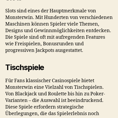
Slots sind eines der Hauptmerkmale von
Monsterwin. Mit Hunderten von verschiedenen
Maschinen können Spieler viele Themen,
Designs und Gewinnmöglichkeiten entdecken.
Die Spiele sind oft mit aufregenden Features
wie Freispielen, Bonusrunden und
progressiven Jackpots ausgestattet.
Tischspiele
Für Fans klassischer Casinospiele bietet
Monsterwin eine Vielzahl von Tischspielen.
Von Blackjack und Roulette bis hin zu Poker-
Varianten – die Auswahl ist beeindruckend.
Diese Spiele erfordern strategische
Überlegungen, die das Spielerlebnis noch