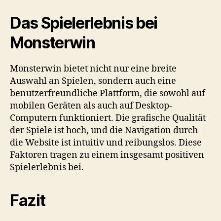
Das Spielerlebnis bei
Monsterwin
Monsterwin bietet nicht nur eine breite
Auswahl an Spielen, sondern auch eine
benutzerfreundliche Plattform, die sowohl auf
mobilen Geräten als auch auf Desktop-
Computern funktioniert. Die grafische Qualität
der Spiele ist hoch, und die Navigation durch
die Website ist intuitiv und reibungslos. Diese
Faktoren tragen zu einem insgesamt positiven
Spielerlebnis bei.
Fazit