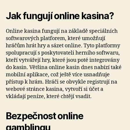
Jak fungují online kasina?
Online kasina fungují na základě speciálních
softwarových platforem, které umožňují
hráčům hrát hry a sázet online. Tyto platformy
spolupracují s poskytovateli herního softwaru,
kteří vytvářejí hry, které jsou poté integrovány
do kasin. Většina online kasin dnes nabízí také
mobilní aplikace, což ještě více usnadňuje
přístup k hrám. Hráči se obvykle registrují na
webové stránce kasina, vytvoří si účet a
vkládají peníze, které chtějí vsadit.
Bezpečnost online
gamblingu