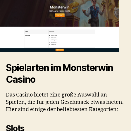
Spielarten im Monsterwin
Casino
Das Casino bietet eine große Auswahl an
Spielen, die für jeden Geschmack etwas bieten.
Hier sind einige der beliebtesten Kategorien:
Slots