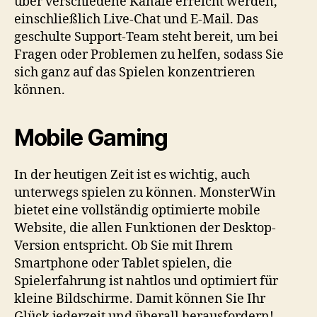
über verschiedene Kanäle erreicht werden,
einschließlich Live-Chat und E-Mail. Das
geschulte Support-Team steht bereit, um bei
Fragen oder Problemen zu helfen, sodass Sie
sich ganz auf das Spielen konzentrieren
können.
Mobile Gaming
In der heutigen Zeit ist es wichtig, auch
unterwegs spielen zu können. MonsterWin
bietet eine vollständig optimierte mobile
Website, die allen Funktionen der Desktop-
Version entspricht. Ob Sie mit Ihrem
Smartphone oder Tablet spielen, die
Spielerfahrung ist nahtlos und optimiert für
kleine Bildschirme. Damit können Sie Ihr
Glück jederzeit und überall herausfordern!