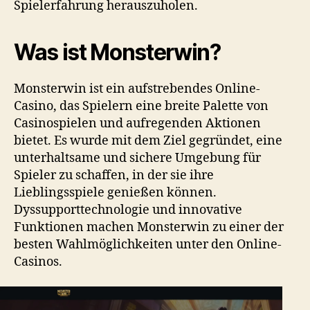
Spielerfahrung herauszuholen.
Was ist Monsterwin?
Monsterwin ist ein aufstrebendes Online-
Casino, das Spielern eine breite Palette von
Casinospielen und aufregenden Aktionen
bietet. Es wurde mit dem Ziel gegründet, eine
unterhaltsame und sichere Umgebung für
Spieler zu schaffen, in der sie ihre
Lieblingsspiele genießen können.
Dyssupporttechnologie und innovative
Funktionen machen Monsterwin zu einer der
besten Wahlmöglichkeiten unter den Online-
Casinos.