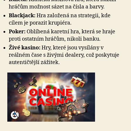
hráčům možnost sázet na čísla a barvy.
Blackjack:
Hra založená na strategii, kde
cílem je porazit krupiéra.
Poker:
Oblíbená karetní hra, která se hraje
proti ostatním hráčům, nikoli banku.
Živé kasino:
Hry, které jsou vysílány v
reálném čase s živými dealery, což poskytuje
autentičtější zážitek.