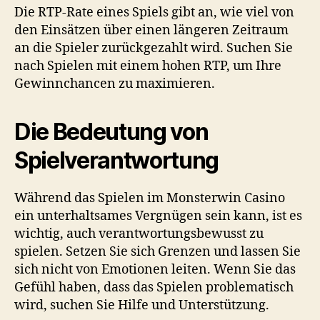
Die RTP-Rate eines Spiels gibt an, wie viel von
den Einsätzen über einen längeren Zeitraum
an die Spieler zurückgezahlt wird. Suchen Sie
nach Spielen mit einem hohen RTP, um Ihre
Gewinnchancen zu maximieren.
Die Bedeutung von
Spielverantwortung
Während das Spielen im Monsterwin Casino
ein unterhaltsames Vergnügen sein kann, ist es
wichtig, auch verantwortungsbewusst zu
spielen. Setzen Sie sich Grenzen und lassen Sie
sich nicht von Emotionen leiten. Wenn Sie das
Gefühl haben, dass das Spielen problematisch
wird, suchen Sie Hilfe und Unterstützung.