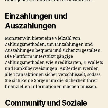
Einzahlungen und
Auszahlungen
MonsterWin bietet eine Vielzahl von
Zahlungsmethoden, um Einzahlungen und
Auszahlungen bequem und sicher zu gestalten.
Die Plattform unterstützt gängige
Zahlungsmethoden wie Kreditkarten, E-Wallets
und Banküberweisungen. Außerdem werden
alle Transaktionen sicher verschlüsselt, sodass
Sie sich keine Sorgen um die Sicherheit Ihrer
finanziellen Informationen machen müssen.
Community und Soziale