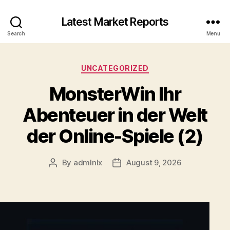
Latest Market Reports
Search
Menu
Categories
UNCATEGORIZED
MonsterWin Ihr
Abenteuer in der Welt
der Online-Spiele (2)
By
admlnlx
August 9, 2026
Post
Post
author
date