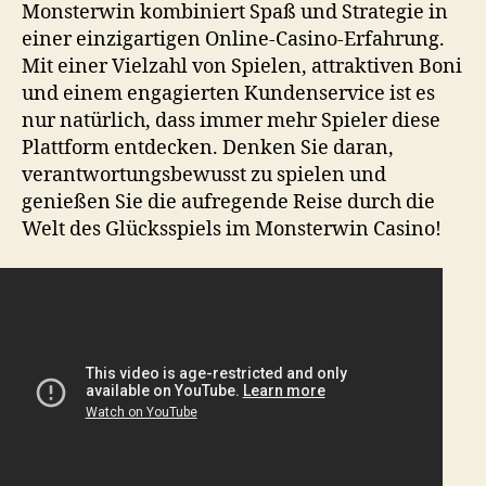
Monsterwin kombiniert Spaß und Strategie in
einer einzigartigen Online-Casino-Erfahrung.
Mit einer Vielzahl von Spielen, attraktiven Boni
und einem engagierten Kundenservice ist es
nur natürlich, dass immer mehr Spieler diese
Plattform entdecken. Denken Sie daran,
verantwortungsbewusst zu spielen und
genießen Sie die aufregende Reise durch die
Welt des Glücksspiels im Monsterwin Casino!