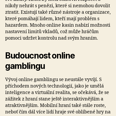
nikdy nehrát s penězi, které si nemohou dovolit
ztratit. Existují také různé nástroje a organizace,
které pomáhají lidem, kteří mají problém s
hazardem. Mnoho online kasin nabízí možnosti
nastavení limitů vkladů, což může hráčům
pomoci udržet kontrolu nad svým hraním.
Budoucnost online
gamblingu
Vývoj online gamblingu se neustále vyvíjí. S
příchodem nových technologií, jako je umělá
inteligence a virtuální realita, se očekává, že se
zážitek z hraní stane ještě interaktivnějším a
atraktivnějším. Mobilní hraní také stále roste,
neboť čím dál více lidí hraje své oblíbené hry na