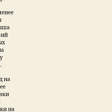
менее
ы
рыша
вий
ых
на
у
.
д на
ее
овки
й
ки на