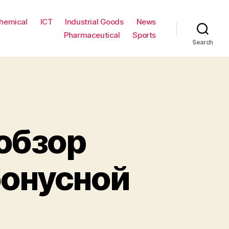
hemical
ICT
Industrial Goods
News
Pharmaceutical
Sports
Search
 обзор
бонусной