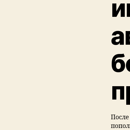
и
а
б
п
После
попол