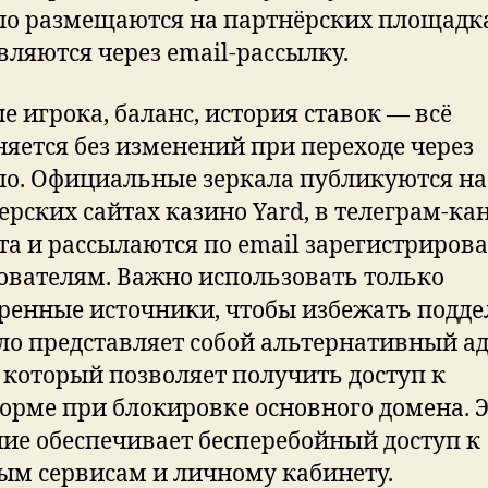
ло размещаются на партнёрских площадк
вляются через email-рассылку.
е игрока, баланс, история ставок — всё
няется без изменений при переходе через
ло. Официальные зеркала публикуются на
ерских сайтах казино Yard, в телеграм-ка
та и рассылаются по email зарегистриро
ователям. Важно использовать только
ренные источники, чтобы избежать подде
ло представляет собой альтернативный ад
, который позволяет получить доступ к
орме при блокировке основного домена. 
ие обеспечивает бесперебойный доступ к
ым сервисам и личному кабинету.