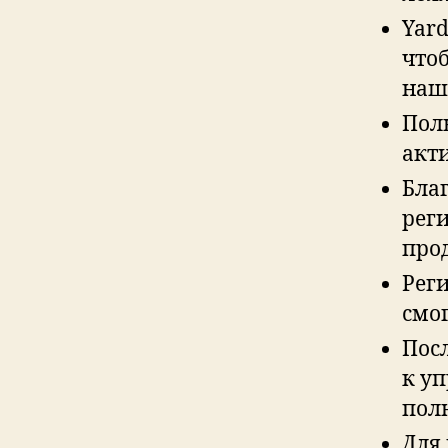
Yard
что
наш
Пол
акт
Благ
рег
про
Реги
смог
Пос
к у
пол
Для