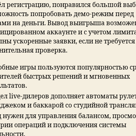
л регистрацию, понравился большой выб
можность попробовать демо-режим перед
ами на деньги. Вывод выигрыша возможе
ицированном аккаунте и с учетом лимита 
пны ускоренные заявки, если не требуется
нительная проверка.
обные игры пользуются популярностью с
ителей быстрых решений и мгновенных
льтатов.
ел live-дилеров дополняет автоматы руле
кджеком и баккарой со студийной трансля
д нужен для управления балансом, просм
ории операций и подключения системы
льности.