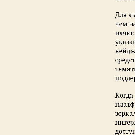
Для а
чем н
начис
указа
вейдж
средс
темат
подде
Когда
платф
зерка
интер
досту