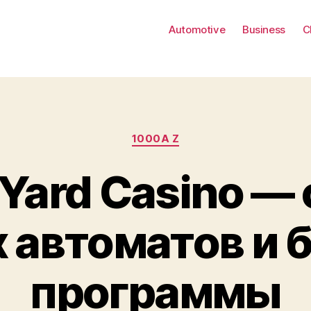
Automotive
Business
C
Categories
1000A Z
Yard Casino —
 автоматов и 
программы