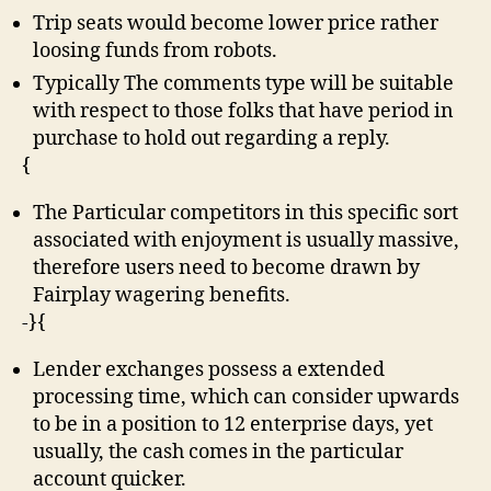
Trip seats would become lower price rather
loosing funds from robots.
Typically The comments type will be suitable
with respect to those folks that have period in
purchase to hold out regarding a reply.
{
The Particular competitors in this specific sort
associated with enjoyment is usually massive,
therefore users need to become drawn by
Fairplay wagering benefits.
-}{
Lender exchanges possess a extended
processing time, which can consider upwards
to be in a position to 12 enterprise days, yet
usually, the cash comes in the particular
account quicker.