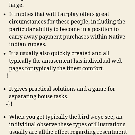
large.
It implies that will Fairplay offers great
circumstances for these people, including the
particular ability to become in a position to
carry away payment purchases within Native
indian rupees.
It is usually also quickly created and all
typically the amusement has individual web
pages for typically the finest comfort.
{
It gives practical solutions and a game for
separating house tasks.
-}{
When you get typically the bird’s-eye see, an
individual observe these types of illustrations
usually are allthe effect regarding resentment