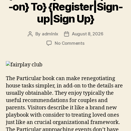
-on} To} {Register|Sign-
up|Sign Up}
By
admlnlx
August 8, 2026
Post
Post
author
date
on
No Comments
Fairplay
{Club|Golf
Club|Membership}
{In|Within|Inside}
India:
The Particular book can make renegotiating
{Online|On
house tasks simpler, in add-on to the details are
The
usually obtainable. They enjoy typically the
Internet|On-
useful recommendations for couples and
line}
{Betting|Gambling|Wa
parents. Visitors describe it like a brand new
{Site|Web
playbook with consider to treating loved ones
Site|Internet
just like an crucial organizational framework.
Site}
The Particular approaching events don’t have