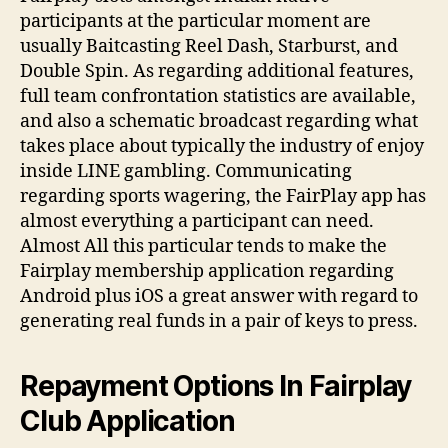
participants at the particular moment are
usually Baitcasting Reel Dash, Starburst, and
Double Spin. As regarding additional features,
full team confrontation statistics are available,
and also a schematic broadcast regarding what
takes place about typically the industry of enjoy
inside LINE gambling. Communicating
regarding sports wagering, the FairPlay app has
almost everything a participant can need.
Almost All this particular tends to make the
Fairplay membership application regarding
Android plus iOS a great answer with regard to
generating real funds in a pair of keys to press.
Repayment Options In Fairplay
Club Application