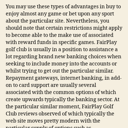
You may use these types of advantages in buy to
enjoy almost any game or bet upon any sport
about the particular site. Nevertheless, you
should note that certain restrictions might apply
to become able to the make use of associated
with reward funds in specific games. FairPlay
golf club is usually in a position to assistance a
lot regarding brand new banking choices when
seeking to include money into the accounts or
whilst trying to get out the particular similar.
Repayment gateways, internet banking, in add-
on to card support are usually several
associated with the common options of which
create upwards typically the banking sector. At
the particular similar moment, FairPlay Golf
Club reviews observed of which typically the
web site moves pretty modern with the