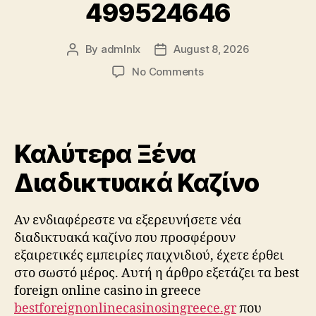
+
499524646
200
Free
By
admlnlx
August 8, 2026
Post
Post
Spins”
author
date
on
No Comments
Καλύτερα
Ξένα
Διαδικτυακά
Καζίνο
Καλύτερα Ξένα
499524646
Διαδικτυακά Καζίνο
Αν ενδιαφέρεστε να εξερευνήσετε νέα
διαδικτυακά καζίνο που προσφέρουν
εξαιρετικές εμπειρίες παιχνιδιού, έχετε έρθει
στο σωστό μέρος. Αυτή η άρθρο εξετάζει τα best
foreign online casino in greece
bestforeignonlinecasinosingreece.gr
που