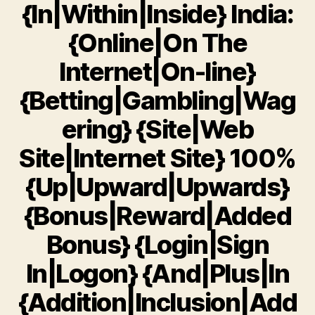
{In|Within|Inside} India:
{Online|On The
Internet|On-line}
{Betting|Gambling|Wag
ering} {Site|Web
Site|Internet Site} 100%
{Up|Upward|Upwards}
{Bonus|Reward|Added
Bonus} {Login|Sign
In|Logon} {And|Plus|In
{Addition|Inclusion|Add