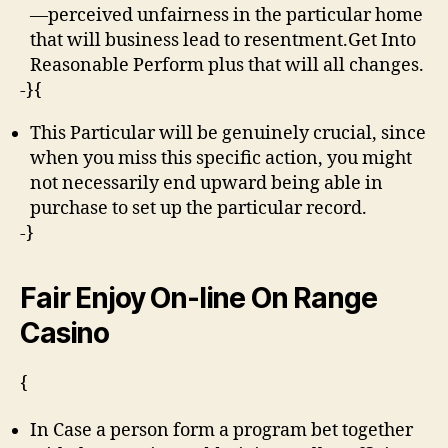
—perceived unfairness in the particular home
that will business lead to resentment.Get Into
Reasonable Perform plus that will all changes.
-}{
This Particular will be genuinely crucial, since
when you miss this specific action, you might
not necessarily end upward being able in
purchase to set up the particular record.
-}
Fair Enjoy On-line On Range
Casino
{
In Case a person form a program bet together