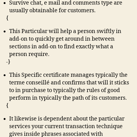
Survive chat, e mail and comments type are
usually obtainable for customers.
{
This Particular will help a person swiftly in
add-on to quickly get around in between
sections in add-on to find exactly what a
person require.
-}
This Specific certificate manages typically the
terme conseillé and confirms that will it sticks
to in purchase to typically the rules of good
perform in typically the path of its customers.
{
It likewise is dependent about the particular
services your current transaction technique
gives inside phrases associated with