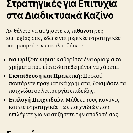
Στρατηγικές για Επιτυχία
στα Διαδικτυακά Καζίνο
Αν θέλετε να αυξήσετε τις πιθανότητες
επιτυχίας σας, εδώ είναι μερικές στρατηγικές
που μπορείτε να ακολουθήσετε:
Να Ορίζετε Ορια:
Καθορίστε ένα όριο για τα
χρήματα που είστε διατεθειμένοι να χάσετε.
Εκπαίδευση και Πρακτική:
Προτού
ποντάρετε πραγματικά χρήματα, δοκιμάστε τα
παιχνίδια σε λειτουργία επίδειξης.
Επιλογή Παιχνιδιών:
Μάθετε τους κανόνες
και τις στρατηγικές των παιχνιδιών που
επιλέγετε για να αυξήσετε την απόδοσή σας.