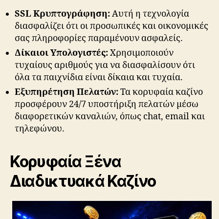
SSL Κρυπτογράφηση:
Αυτή η τεχνολογία
διασφαλίζει ότι οι προσωπικές και οικονομικές
σας πληροφορίες παραμένουν ασφαλείς.
Δίκαιοι Υπολογιστές:
Χρησιμοποιούν
τυχαίους αριθμούς για να διασφαλίσουν ότι
όλα τα παιχνίδια είναι δίκαια και τυχαία.
Εξυπηρέτηση Πελατών:
Τα κορυφαία καζίνο
προσφέρουν 24/7 υποστήριξη πελατών μέσω
διαφορετικών καναλιών, όπως chat, email και
τηλεφώνου.
Κορυφαία Ξένα
Διαδικτυακά Καζίνο