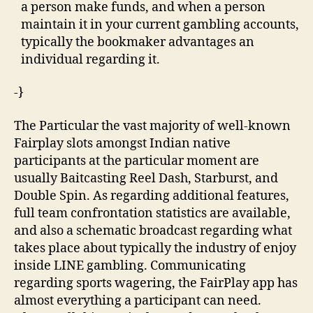
a person make funds, and when a person
maintain it in your current gambling accounts,
typically the bookmaker advantages an
individual regarding it.
-}
The Particular the vast majority of well-known
Fairplay slots amongst Indian native
participants at the particular moment are
usually Baitcasting Reel Dash, Starburst, and
Double Spin. As regarding additional features,
full team confrontation statistics are available,
and also a schematic broadcast regarding what
takes place about typically the industry of enjoy
inside LINE gambling. Communicating
regarding sports wagering, the FairPlay app has
almost everything a participant can need.