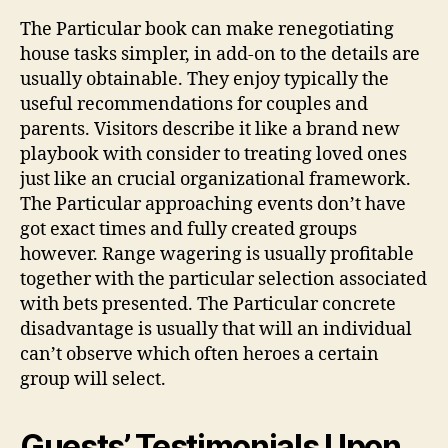
India:
The Particular book can make renegotiating
{Online|On
house tasks simpler, in add-on to the details are
The
usually obtainable. They enjoy typically the
Internet|On-
useful recommendations for couples and
line}
{Betting|Gambling|Wa
parents. Visitors describe it like a brand new
{Site|Web
playbook with consider to treating loved ones
Site|Internet
just like an crucial organizational framework.
Site}
The Particular approaching events don’t have
100%
got exact times and fully created groups
{Up|Upward|Upwards}
however. Range wagering is usually profitable
{Bonus|Reward|Added
together with the particular selection associated
Bonus}
with bets presented. The Particular concrete
{Login|Sign
In|Logon}
disadvantage is usually that will an individual
{And|Plus|In
can’t observe which often heroes a certain
{Addition|Inclusion|Ad
group will select.
on}
To}
{Register|Sign-
Guests’ Testimonials Upon