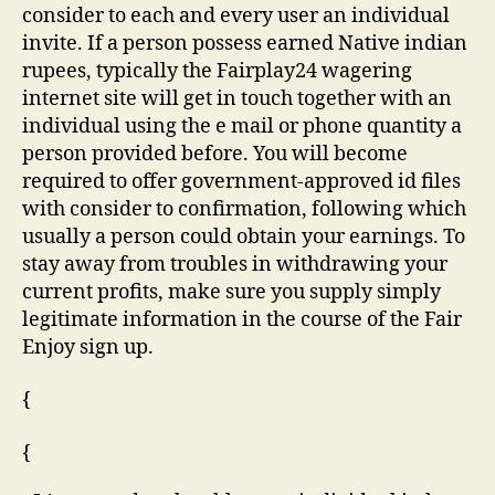
consider to each and every user an individual
invite. If a person possess earned Native indian
rupees, typically the Fairplay24 wagering
internet site will get in touch together with an
individual using the e mail or phone quantity a
person provided before. You will become
required to offer government-approved id files
with consider to confirmation, following which
usually a person could obtain your earnings. To
stay away from troubles in withdrawing your
current profits, make sure you supply simply
legitimate information in the course of the Fair
Enjoy sign up.
{
{