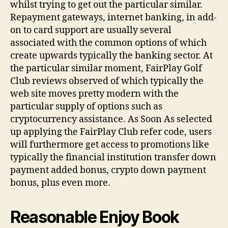
whilst trying to get out the particular similar.
Repayment gateways, internet banking, in add-
on to card support are usually several
associated with the common options of which
create upwards typically the banking sector. At
the particular similar moment, FairPlay Golf
Club reviews observed of which typically the
web site moves pretty modern with the
particular supply of options such as
cryptocurrency assistance. As Soon As selected
up applying the FairPlay Club refer code, users
will furthermore get access to promotions like
typically the financial institution transfer down
payment added bonus, crypto down payment
bonus, plus even more.
Reasonable Enjoy Book