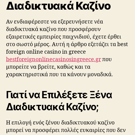
Διαδικτυακά Καζίνο
Αν ενδιαφέρεστε να εξερευνήσετε νέα
διαδικτυακά καζίνο που προσφέρουν
εξαιρετικές εμπειρίες παιχνιδιού, έχετε έρθει
στο σωστό μέρος. Αυτή η άρθρο εξετάζει τα best
foreign online casino in greece
bestforeignonlinecasinosingreece.gr
που
μπορείτε να βρείτε, καθώς και τα
χαρακτηριστικά που τα κάνουν μοναδικά.
Γιατί να Επιλέξετε Ξένα
Διαδικτυακά Καζίνο;
Η επιλογή ενός ξένου διαδικτυακού καζίνο
μπορεί να προσφέρει πολλές ευκαιρίες που δεν