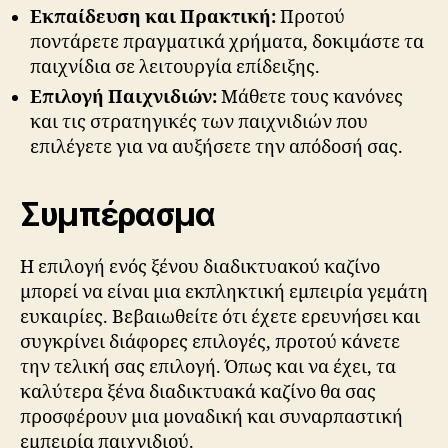
Εκπαίδευση και Πρακτική:
Προτού
ποντάρετε πραγματικά χρήματα, δοκιμάστε τα
παιχνίδια σε λειτουργία επίδειξης.
Επιλογή Παιχνιδιών:
Μάθετε τους κανόνες
και τις στρατηγικές των παιχνιδιών που
επιλέγετε για να αυξήσετε την απόδοσή σας.
Συμπέρασμα
Η επιλογή ενός ξένου διαδικτυακού καζίνο
μπορεί να είναι μια εκπληκτική εμπειρία γεμάτη
ευκαιρίες. Βεβαιωθείτε ότι έχετε ερευνήσει και
συγκρίνει διάφορες επιλογές, προτού κάνετε
την τελική σας επιλογή. Όπως και να έχει, τα
καλύτερα ξένα διαδικτυακά καζίνο θα σας
προσφέρουν μια μοναδική και συναρπαστική
εμπειρία παιχνιδιού.