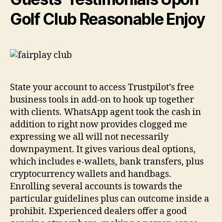
up|Sign
Golf Club Reasonable Enjoy
Up}
State your account to access Trustpilot’s free
business tools in add-on to hook up together
with clients. WhatsApp agent took the cash in
addition to right now provides clogged me
expressing we all will not necessarily
downpayment. It gives various deal options,
which includes e-wallets, bank transfers, plus
cryptocurrency wallets and handbags.
Enrolling several accounts is towards the
particular guidelines plus can outcome inside a
prohibit. Experienced dealers offer a good