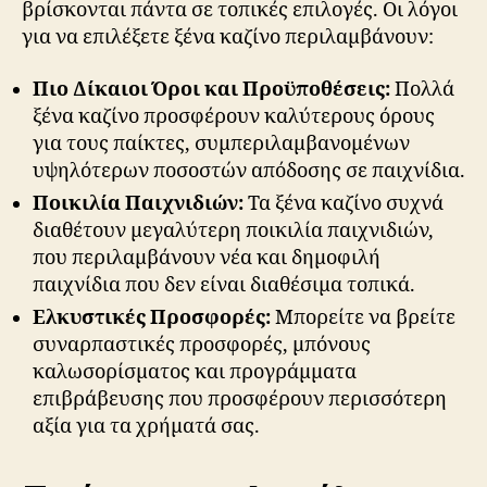
βρίσκονται πάντα σε τοπικές επιλογές. Οι λόγοι
για να επιλέξετε ξένα καζίνο περιλαμβάνουν:
Πιο Δίκαιοι Όροι και Προϋποθέσεις:
Πολλά
ξένα καζίνο προσφέρουν καλύτερους όρους
για τους παίκτες, συμπεριλαμβανομένων
υψηλότερων ποσοστών απόδοσης σε παιχνίδια.
Ποικιλία Παιχνιδιών:
Τα ξένα καζίνο συχνά
διαθέτουν μεγαλύτερη ποικιλία παιχνιδιών,
που περιλαμβάνουν νέα και δημοφιλή
παιχνίδια που δεν είναι διαθέσιμα τοπικά.
Ελκυστικές Προσφορές:
Μπορείτε να βρείτε
συναρπαστικές προσφορές, μπόνους
καλωσορίσματος και προγράμματα
επιβράβευσης που προσφέρουν περισσότερη
αξία για τα χρήματά σας.