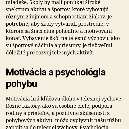
mládeže. Školy by mali ponúkať široké
spektrum aktivít a športov, ktoré vyhovujú
rôznym záujmom a schopnostiam žiakov. Je
potrebné, aby školy vytvárali prostredie, v
ktorom sa žiaci cítia pohodlne a motivovaní
konať. Vybavenie škôl na telesnú výchovu, ako
sú športové náčinia a priestory, je tiež veľmi
dôležité pre rozvoj telesných aktivít.
Motivácia a psychológia
pohybu
Motivácia hrá kľúčovú úlohu v telesnej výchove.
Rôzne faktory, ako sú osobné ciele, podpora
rodiny a priateľov, a pozitívne skúsenosti z
pohybových aktivít, môžu ovplyvniť našu túžbu
zapojiť sa do telesnej výchovy. Psychológia