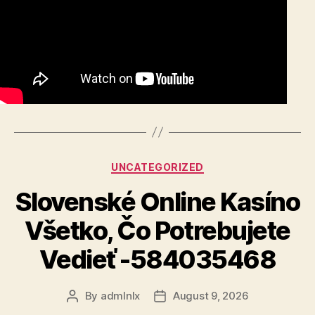
Categories
UNCATEGORIZED
Slovenské Online Kasíno
Všetko, Čo Potrebujete
Vedieť -584035468
By
admlnlx
August 9, 2026
Post
Post
author
date