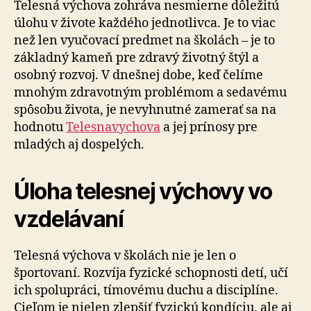
Telesná výchova zohráva nesmierne dôležitú
úlohu v živote každého jednotlivca. Je to viac
než len vyučovací predmet na školách – je to
základný kameň pre zdravý životný štýl a
osobný rozvoj. V dnešnej dobe, keď čelíme
mnohým zdravotným problémom a sedavému
spôsobu života, je nevyhnutné zamerať sa na
hodnotu
Telesnavychova
a jej prínosy pre
mladých aj dospelých.
Úloha telesnej výchovy vo
vzdelávaní
Telesná výchova v školách nie je len o
športovaní. Rozvíja fyzické schopnosti detí, učí
ich spolupráci, tímovému duchu a disciplíne.
Cieľom je nielen zlepšiť fyzickú kondíciu, ale aj