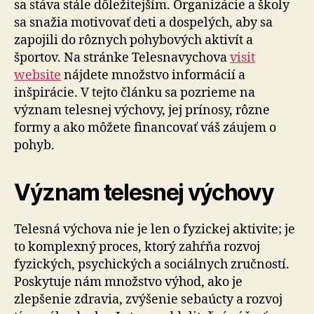
sa stáva stále dôležitejším. Organizácie a školy
sa snažia motivovať deti a dospelých, aby sa
zapojili do rôznych pohybových aktivít a
športov. Na stránke Telesnavychova
visit
website
nájdete množstvo informácií a
inšpirácie. V tejto článku sa pozrieme na
význam telesnej výchovy, jej prínosy, rôzne
formy a ako môžete financovať váš záujem o
pohyb.
Význam telesnej výchovy
Telesná výchova nie je len o fyzickej aktivite; je
to komplexný proces, ktorý zahŕňa rozvoj
fyzických, psychických a sociálnych zručností.
Poskytuje nám množstvo výhod, ako je
zlepšenie zdravia, zvýšenie sebaúcty a rozvoj