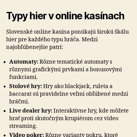
Typy hier v online kasínach
Slovenské online kasína ponúkajú širokú škálu
hier pre každého typu hráča. Medzi
najobľúbenejšie patrí:
Automaty:
Rôzne tematické automaty s
rôznymi grafickými prvkami a bonusovými
funkciami.
Stolové hry:
Hry ako blackjack, ruleta a
baccarat sú pravidelne veľmi obľúbené medzi
hráčmi.
Live dealer hry:
Interaktívne hry, kde môžete
hrať proti skutočným krupiérom cez video
streaming.
Video poker:
Rôzne varianty pokru, ktoré