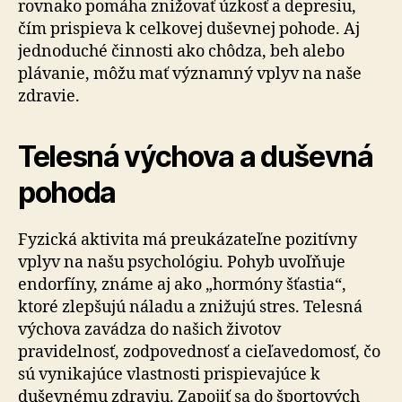
rovnako pomáha znižovať úzkosť a depresiu,
čím prispieva k celkovej duševnej pohode. Aj
jednoduché činnosti ako chôdza, beh alebo
plávanie, môžu mať významný vplyv na naše
zdravie.
Telesná výchova a duševná
pohoda
Fyzická aktivita má preukázateľne pozitívny
vplyv na našu psychológiu. Pohyb uvoľňuje
endorfíny, známe aj ako „hormóny šťastia“,
ktoré zlepšujú náladu a znižujú stres. Telesná
výchova zavádza do našich životov
pravidelnosť, zodpovednosť a cieľavedomosť, čo
sú vynikajúce vlastnosti prispievajúce k
duševnému zdraviu. Zapojiť sa do športových