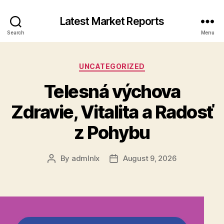
Latest Market Reports
Search
Menu
Categories
UNCATEGORIZED
Telesná výchova
Zdravie, Vitalita a Radosť
z Pohybu
By
admlnlx
August 9, 2026
Post
Post
author
date