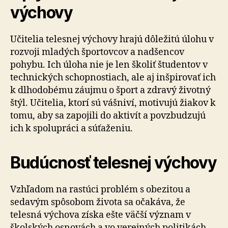
výchovy
Učitelia telesnej výchovy hrajú dôležitú úlohu v
rozvoji mladých športovcov a nadšencov
pohybu. Ich úloha nie je len školiť študentov v
technických schopnostiach, ale aj inšpirovať ich
k dlhodobému záujmu o šport a zdravý životný
štýl. Učitelia, ktorí sú vášniví, motivujú žiakov k
tomu, aby sa zapojili do aktivít a povzbudzujú
ich k spolupráci a súťaženiu.
Budúcnosť telesnej výchovy
Vzhľadom na rastúci problém s obezitou a
sedavým spôsobom života sa očakáva, že
telesná výchova získa ešte väčší význam v
školských osnovách a vo verejných politikách