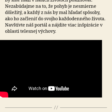
by sme mali v našich životoch posilňovať.
Nezabúdajme na to, že pohyb je nesmierne
dôležitý, a každý z nás by mal hľadať spôsoby,
ako ho začleniť do svojho každodenného života.
Navštívte náš portál a nájdite viac inšpirácie v
oblasti telesnej výchovy.