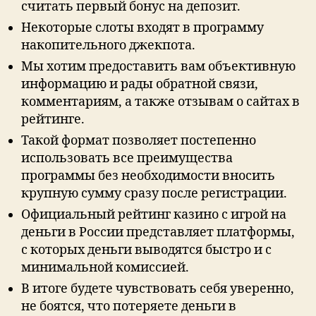
считать первый бонус на депозит.
Некоторые слоты входят в программу
накопительного джекпота.
Мы хотим предоставить вам объективную
информацию и рады обратной связи,
комментариям, а также отзывам о сайтах в
рейтинге.
Такой формат позволяет постепенно
использовать все преимущества
программы без необходимости вносить
крупную сумму сразу после регистрации.
Официальный рейтинг казино с игрой на
деньги в России представляет платформы,
с которых деньги выводятся быстро и с
минимальной комиссией.
В итоге будете чувствовать себя уверенно,
не боятся, что потеряете деньги в