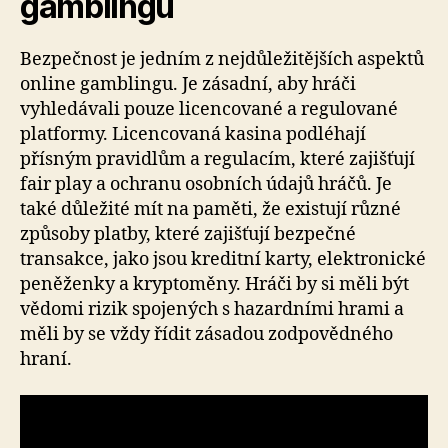
gamblingu
Bezpečnost je jedním z nejdůležitějších aspektů
online gamblingu. Je zásadní, aby hráči
vyhledávali pouze licencované a regulované
platformy. Licencovaná kasina podléhají
přísným pravidlům a regulacím, které zajišťují
fair play a ochranu osobních údajů hráčů. Je
také důležité mít na paměti, že existují různé
způsoby platby, které zajišťují bezpečné
transakce, jako jsou kreditní karty, elektronické
peněženky a kryptoměny. Hráči by si měli být
vědomi rizik spojených s hazardními hrami a
měli by se vždy řídit zásadou zodpovědného
hraní.