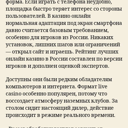
форма. Если играть с телефона неудобно,
площадка быстро теряет интерес со стороны
пользователей. В казино онлайн
нормальная адаптация под экран смартфона
давно считается базовым требованием,
особенно для игроков из России. Никаких
установок, лишних шагов или ограничений
— открыл сайт и играешь. Рейтинг лучших
онлайн казино в России составлен по версии
игроков и дополнен оценкой экспертов.
Доступны они были редким обладателям
компьютеров и интернета. Формат live
casino особенно популярен, потому что
воссоздает атмосферу наземных клубов. За
столом сидит настоящий дилер, действие
происходит в режиме реального времени.