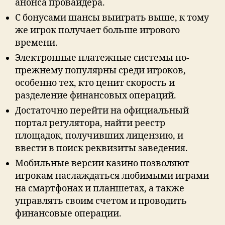
анонса провайдера.
С бонусами шансы выиграть выше, к тому
же игрок получает больше игрового
времени.
Электронные платежные системы по-
прежнему популярны среди игроков,
особенно тех, кто ценит скорость и
разделение финансовых операций.
Достаточно перейти на официальный
портал регулятора, найти реестр
площадок, получивших лицензию, и
ввести в поиск реквизиты заведения.
Мобильные версии казино позволяют
игрокам наслаждаться любимыми играми
на смартфонах и планшетах, а также
управлять своим счетом и проводить
финансовые операции.