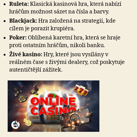
Ruleta:
Klasická kasinová hra, která nabízí
hráčům možnost sázet na čísla a barvy.
Blackjack:
Hra založená na strategii, kde
cílem je porazit krupiéra.
Poker:
Oblíbená karetní hra, která se hraje
proti ostatním hráčům, nikoli banku.
Živé kasino:
Hry, které jsou vysílány v
reálném čase s živými dealery, což poskytuje
autentičtější zážitek.