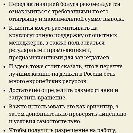
Перед активацией бонуса рекомендуется
ознакомиться с требованиями по его
отыгрышу и максимальной сумме вывода.
Клиенты могут рассчитывать на
круглосуточную поддержку от опытных
менеджеров, а также пользоваться
регулярными промо-акциями,
предназначенными для завсегдатаев.
И здесь тоже стоит сказать, что в перечне
лучших казино на деньги в России есть
много европейских ресурсов.
Достаточно определить размер ставки и
запустить вращение.
Важно использовать его как ориентир, а
затем дополнительно проверять лицензию
и условия самостоятельно.
Чтобы получить разрешение на работу,