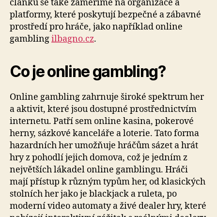
článku se také zaměříme na organizace a
platformy, které poskytují bezpečné a zábavné
prostředí pro hráče, jako například online
gambling
ilbagno.cz
.
Co je online gambling?
Online gambling zahrnuje široké spektrum her
a aktivit, které jsou dostupné prostřednictvím
internetu. Patří sem online kasina, pokerové
herny, sázkové kanceláře a loterie. Tato forma
hazardních her umožňuje hráčům sázet a hrát
hry z pohodlí jejich domova, což je jedním z
největších lákadel online gamblingu. Hráči
mají přístup k různým typům her, od klasických
stolních her jako je blackjack a ruleta, po
moderní video automaty a živé dealer hry, které