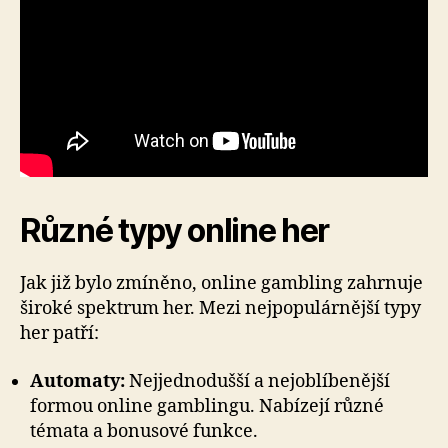
Různé typy online her
Jak již bylo zmíněno, online gambling zahrnuje
široké spektrum her. Mezi nejpopulárnější typy
her patří:
Automaty:
Nejjednodušší a nejoblíbenější
formou online gamblingu. Nabízejí různé
témata a bonusové funkce.