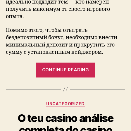
идеально подходит тем — кто намерен
получить максимум от своего игрового
опыта.
Помимо этого, чтобы отыграть
бездепозитный бонус, необходимо внести
минимальный депозит и прокрутить его
сумму с установленным вейджером.
“Крипто
CONTINUE READING
Казино:
Наслаждайте
лучшими
играми
Categories
UNCATEGORIZED
казино,
beep
O teu casino análise
beep
completa do casino
casino