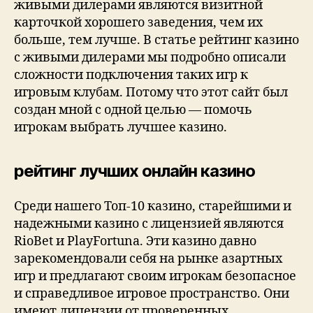
живыми дилерами являются визитной
карточкой хорошего заведения, чем их
больше, тем лучше. В статье рейтинг казино
с живыми дилерами мы подробно описали
сложности подключения таких игр к
игровым клубам. Потому что этот сайт был
создан мной с одной целью — помочь
игрокам выбрать лучшее казино.
рейтинг лучших онлайн казино
Среди нашего Топ-10 казино, старейшими и
надежными казино с лицензией являются
RioBet и PlayFortuna. Эти казино давно
зарекомендовали себя на рынке азартных
игр и предлагают своим игрокам безопасное
и справедливое игровое пространство. Они
имеют лицензии от проверенных