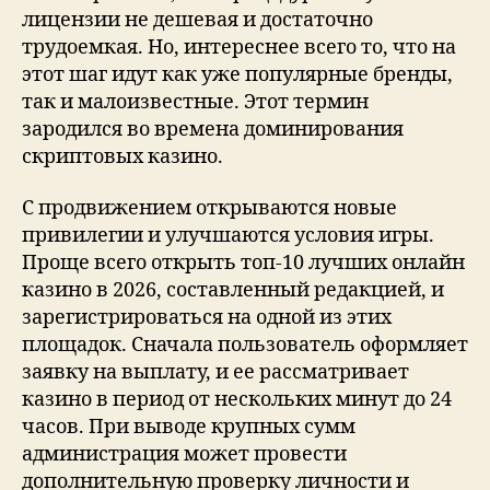
лицензии не дешевая и достаточно
трудоемкая. Но, интереснее всего то, что на
этот шаг идут как уже популярные бренды,
так и малоизвестные. Этот термин
зародился во времена доминирования
скриптовых казино.
С продвижением открываются новые
привилегии и улучшаются условия игры.
Проще всего открыть топ-10 лучших онлайн
казино в 2026, составленный редакцией, и
зарегистрироваться на одной из этих
площадок. Сначала пользователь оформляет
заявку на выплату, и ее рассматривает
казино в период от нескольких минут до 24
часов. При выводе крупных сумм
администрация может провести
дополнительную проверку личности и