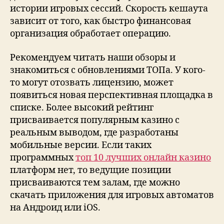
истории игровых сессий. Скорость кешаута
зависит от того, как быстро финансовая
организация обработает операцию.
Рекомендуем читать наши обзоры и
знакомиться с обновлениями ТОПа. У кого-
то могут отозвать лицензию, может
появиться новая перспективная площадка в
списке. Более высокий рейтинг
присваивается популярным казино с
реальным выводом, где разработаны
мобильные версии. Если таких
программных
топ 10 лучших онлайн казино
платформ нет, то ведущие позиции
присваиваются тем залам, где можно
скачать приложения для игровых автоматов
на Андроид или iOS.