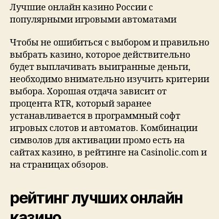
Savoia
Лучшие онлайн казино России с
Can
популярными игровыми автоматами
Teach
You
Чтобы не ошибиться с выбором и правильно
About
выбрать казино, которое действительно
Топ
будет выплачивать выигранные деньги,
10
Лучших
необходимо внимательно изучить критерии
Онлайн
выбора. Хорошая отдача зависит от
Казино
процента RTR, который заранее
устанавливается в программный софт
игровых слотов и автоматов. Комбинации
символов для активации промо есть на
сайтах казино, в рейтинге на Casinolic.com и
на страницах обзоров.
рейтинг лучших онлайн
казино