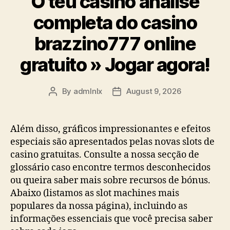
O teu casino análise
beep
completa do casino
casino
зеркало
brazzino777 online
используя
gratuito » Jogar agora!
Биткойн.”
By
admlnlx
August 9, 2026
Post
Post
author
date
Além disso, gráficos impressionantes e efeitos
especiais são apresentados pelas novas slots de
casino gratuitas. Consulte a nossa secção de
glossário caso encontre termos desconhecidos
ou queira saber mais sobre recursos de bónus.
Abaixo (listamos as slot machines mais
populares da nossa página), incluindo as
informações essenciais que você precisa saber