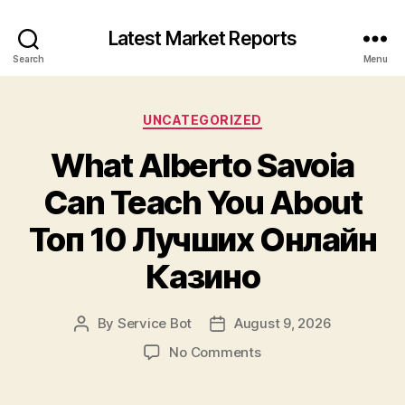
Latest Market Reports
Search
Menu
Categories
UNCATEGORIZED
What Alberto Savoia
Can Teach You About
Топ 10 Лучших Онлайн
Казино
By
Service Bot
August 9, 2026
Post
Post
author
date
on
No Comments
What
Alberto