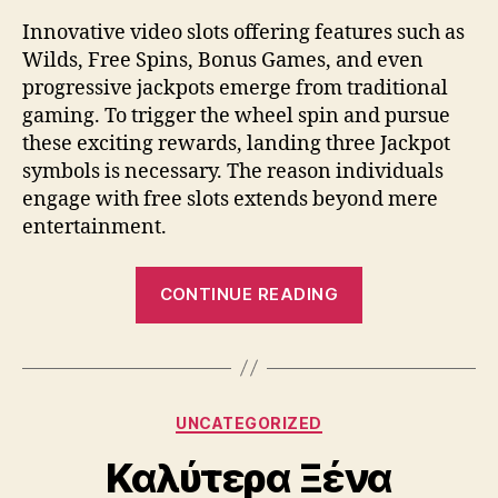
Innovative video slots offering features such as
Wilds, Free Spins, Bonus Games, and even
progressive jackpots emerge from traditional
gaming. To trigger the wheel spin and pursue
these exciting rewards, landing three Jackpot
symbols is necessary. The reason individuals
engage with free slots extends beyond mere
entertainment.
“Brango
CONTINUE READING
No
Deposit
Bonus
Codes:
Categories
UNCATEGORIZED
0
skins4fps
Καλύτερα Ξένα
Free