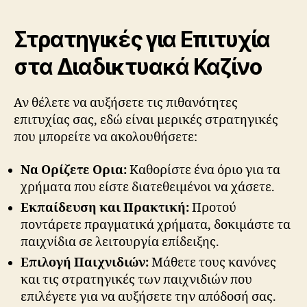
Στρατηγικές για Επιτυχία
στα Διαδικτυακά Καζίνο
Αν θέλετε να αυξήσετε τις πιθανότητες
επιτυχίας σας, εδώ είναι μερικές στρατηγικές
που μπορείτε να ακολουθήσετε:
Να Ορίζετε Ορια:
Καθορίστε ένα όριο για τα
χρήματα που είστε διατεθειμένοι να χάσετε.
Εκπαίδευση και Πρακτική:
Προτού
ποντάρετε πραγματικά χρήματα, δοκιμάστε τα
παιχνίδια σε λειτουργία επίδειξης.
Επιλογή Παιχνιδιών:
Μάθετε τους κανόνες
και τις στρατηγικές των παιχνιδιών που
επιλέγετε για να αυξήσετε την απόδοσή σας.