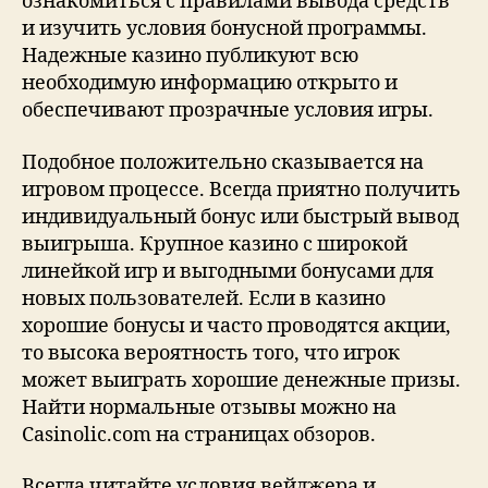
ознакомиться с правилами вывода средств
и изучить условия бонусной программы.
Надежные казино публикуют всю
необходимую информацию открыто и
обеспечивают прозрачные условия игры.
Подобное положительно сказывается на
игровом процессе. Всегда приятно получить
индивидуальный бонус или быстрый вывод
выигрыша. Крупное казино с широкой
линейкой игр и выгодными бонусами для
новых пользователей. Если в казино
хорошие бонусы и часто проводятся акции,
то высока вероятность того, что игрок
может выиграть хорошие денежные призы.
Найти нормальные отзывы можно на
Casinolic.com на страницах обзоров.
Всегда читайте условия вейджера и