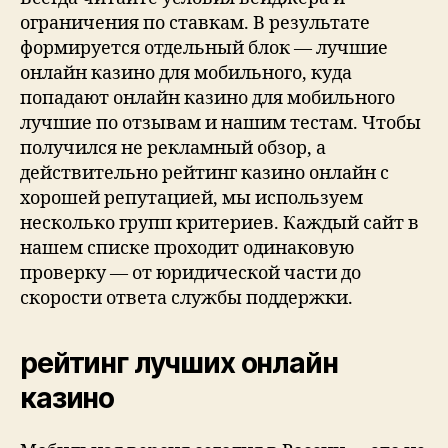
ограничения по ставкам. В результате
формируется отдельный блок — лучшие
онлайн казино для мобильного, куда
попадают онлайн казино для мобильного
лучшие по отзывам и нашим тестам. Чтобы
получился не рекламный обзор, а
действительно рейтинг казино онлайн с
хорошей репутацией, мы используем
несколько групп критериев. Каждый сайт в
нашем списке проходит одинаковую
проверку — от юридической части до
скорости ответа службы поддержки.
рейтинг лучших онлайн
казино