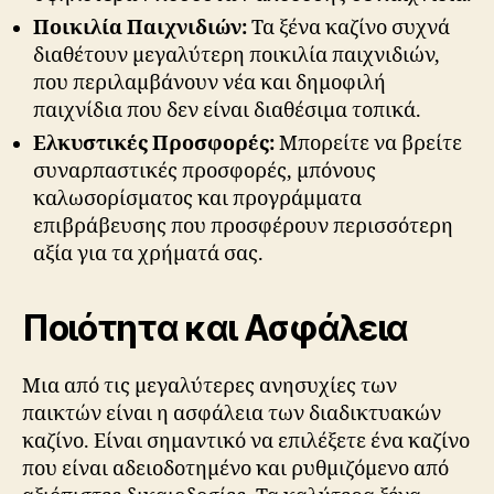
Ποικιλία Παιχνιδιών:
Τα ξένα καζίνο συχνά
διαθέτουν μεγαλύτερη ποικιλία παιχνιδιών,
που περιλαμβάνουν νέα και δημοφιλή
παιχνίδια που δεν είναι διαθέσιμα τοπικά.
Ελκυστικές Προσφορές:
Μπορείτε να βρείτε
συναρπαστικές προσφορές, μπόνους
καλωσορίσματος και προγράμματα
επιβράβευσης που προσφέρουν περισσότερη
αξία για τα χρήματά σας.
Ποιότητα και Ασφάλεια
Μια από τις μεγαλύτερες ανησυχίες των
παικτών είναι η ασφάλεια των διαδικτυακών
καζίνο. Είναι σημαντικό να επιλέξετε ένα καζίνο
που είναι αδειοδοτημένο και ρυθμιζόμενο από