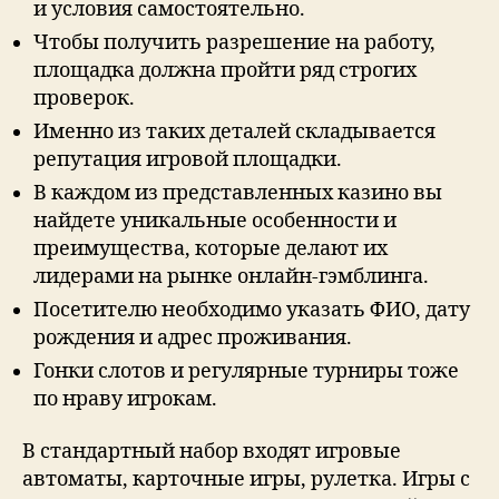
и условия самостоятельно.
Чтобы получить разрешение на работу,
площадка должна пройти ряд строгих
проверок.
Именно из таких деталей складывается
репутация игровой площадки.
В каждом из представленных казино вы
найдете уникальные особенности и
преимущества, которые делают их
лидерами на рынке онлайн-гэмблинга.
Посетителю необходимо указать ФИО, дату
рождения и адрес проживания.
Гонки слотов и регулярные турниры тоже
по нраву игрокам.
В стандартный набор входят игровые
автоматы, карточные игры, рулетка. Игры с