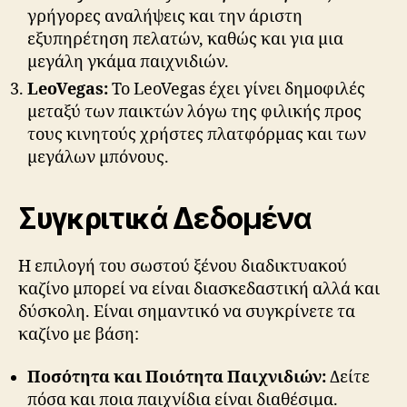
γρήγορες αναλήψεις και την άριστη
εξυπηρέτηση πελατών, καθώς και για μια
μεγάλη γκάμα παιχνιδιών.
LeoVegas:
Το LeoVegas έχει γίνει δημοφιλές
μεταξύ των παικτών λόγω της φιλικής προς
τους κινητούς χρήστες πλατφόρμας και των
μεγάλων μπόνους.
Συγκριτικά Δεδομένα
Η επιλογή του σωστού ξένου διαδικτυακού
καζίνο μπορεί να είναι διασκεδαστική αλλά και
δύσκολη. Είναι σημαντικό να συγκρίνετε τα
καζίνο με βάση:
Ποσότητα και Ποιότητα Παιχνιδιών:
Δείτε
πόσα και ποια παιχνίδια είναι διαθέσιμα.