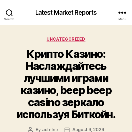
Latest Market Reports
Search
Menu
Categories
UNCATEGORIZED
Крипто Казино:
Наслаждайтесь
лучшими играми
казино, beep beep
casino зеркало
используя Биткойн.
By
admlnlx
August 9, 2026
Post
Post