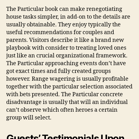
India:
The Particular book can make renegotiating
{Online|On
house tasks simpler, in add-on to the details are
The
usually obtainable. They enjoy typically the
Internet|On-
useful recommendations for couples and
line}
{Betting|Gambling|Wa
parents. Visitors describe it like a brand new
{Site|Web
playbook with consider to treating loved ones
Site|Internet
just like an crucial organizational framework.
Site}
The Particular approaching events don’t have
100%
got exact times and fully created groups
{Up|Upward|Upwards}
however. Range wagering is usually profitable
{Bonus|Reward|Added
together with the particular selection associated
Bonus}
with bets presented. The Particular concrete
{Login|Sign
In|Logon}
disadvantage is usually that will an individual
{And|Plus|In
can’t observe which often heroes a certain
{Addition|Inclusion|Ad
group will select.
on}
To}
{Register|Sign-
Guests’ Testimonials Upon