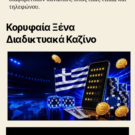
τηλεφώνου.
Κορυφαία Ξένα
Διαδικτυακά Καζίνο