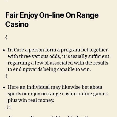
Fair Enjoy On-line On Range
Casino
{
In Case a person form a program bet together
with three various odds, it is usually sufficient
regarding a few of associated with the results
to end upwards being capable to win.
{
Here an individual may likewise bet about
sports or enjoy on range casino online games
plus win real money.
-}{