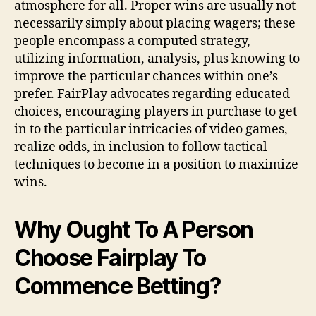
atmosphere for all. Proper wins are usually not
necessarily simply about placing wagers; these
people encompass a computed strategy,
utilizing information, analysis, plus knowing to
improve the particular chances within one’s
prefer. FairPlay advocates regarding educated
choices, encouraging players in purchase to get
in to the particular intricacies of video games,
realize odds, in inclusion to follow tactical
techniques to become in a position to maximize
wins.
Why Ought To A Person
Choose Fairplay To
Commence Betting?