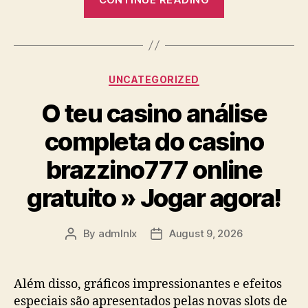
Казино:
Наслаждайте
лучшими
играми
Categories
UNCATEGORIZED
казино,
beep
O teu casino análise
beep
completa do casino
casino
зеркало
brazzino777 online
используя
gratuito » Jogar agora!
Биткойн.”
By
admlnlx
August 9, 2026
Post
Post
author
date
Além disso, gráficos impressionantes e efeitos
especiais são apresentados pelas novas slots de