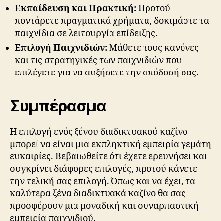
Εκπαίδευση και Πρακτική:
Προτού
ποντάρετε πραγματικά χρήματα, δοκιμάστε τα
παιχνίδια σε λειτουργία επίδειξης.
Επιλογή Παιχνιδιών:
Μάθετε τους κανόνες
και τις στρατηγικές των παιχνιδιών που
επιλέγετε για να αυξήσετε την απόδοσή σας.
Συμπέρασμα
Η επιλογή ενός ξένου διαδικτυακού καζίνο
μπορεί να είναι μια εκπληκτική εμπειρία γεμάτη
ευκαιρίες. Βεβαιωθείτε ότι έχετε ερευνήσει και
συγκρίνει διάφορες επιλογές, προτού κάνετε
την τελική σας επιλογή. Όπως και να έχει, τα
καλύτερα ξένα διαδικτυακά καζίνο θα σας
προσφέρουν μια μοναδική και συναρπαστική
εμπειρία παιχνιδιού.