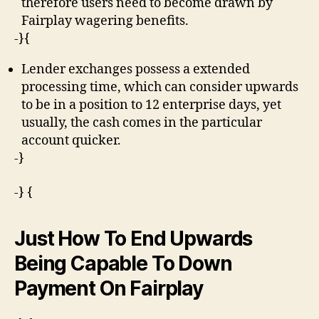
therefore users need to become drawn by
Fairplay wagering benefits.
-}{
Lender exchanges possess a extended
processing time, which can consider upwards
to be in a position to 12 enterprise days, yet
usually, the cash comes in the particular
account quicker.
-}
-} {
Just How To End Upwards
Being Capable To Down
Payment On Fairplay