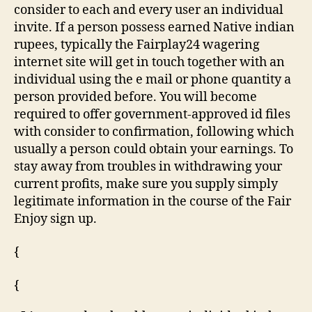
consider to each and every user an individual
invite. If a person possess earned Native indian
rupees, typically the Fairplay24 wagering
internet site will get in touch together with an
individual using the e mail or phone quantity a
person provided before. You will become
required to offer government-approved id files
with consider to confirmation, following which
usually a person could obtain your earnings. To
stay away from troubles in withdrawing your
current profits, make sure you supply simply
legitimate information in the course of the Fair
Enjoy sign up.
{
{