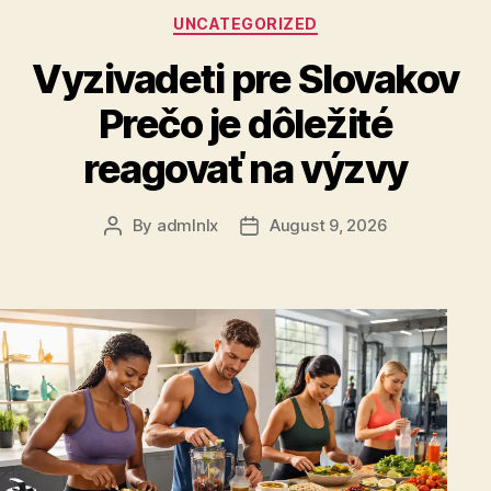
Categories
UNCATEGORIZED
Vyzivadeti pre Slovakov
Prečo je dôležité
reagovať na výzvy
By
admlnlx
August 9, 2026
Post
Post
author
date