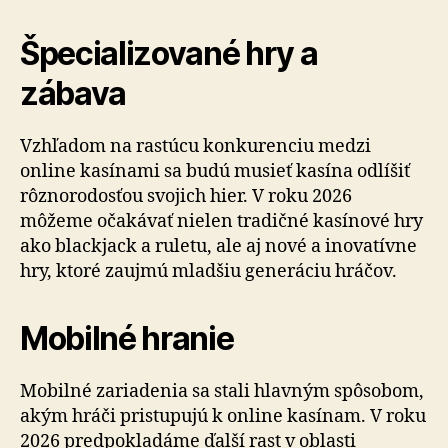
Špecializované hry a
zábava
Vzhľadom na rastúcu konkurenciu medzi
online kasínami sa budú musieť kasína odlíšiť
rôznorodosťou svojich hier. V roku 2026
môžeme očakávať nielen tradičné kasínové hry
ako blackjack a ruletu, ale aj nové a inovatívne
hry, ktoré zaujmú mladšiu generáciu hráčov.
Mobilné hranie
Mobilné zariadenia sa stali hlavným spôsobom,
akým hráči pristupujú k online kasínam. V roku
2026 predpokladáme ďalší rast v oblasti