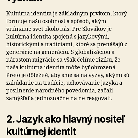
Kultúrna identita je základným prvkom, ktorý
formuje našu osobnosť a spôsob, akým
vnímame svet okolo nás. Pre Slovákov je
kultúrna identita spojená s jazykovými,
historickými a tradíciami, ktoré sa prenášajú z
generácie na generáciu. S globalizáciou a
nárastom migrácie sa však čelíme riziku, že
naša kultúrna identita môže byť ohrozená.
Preto je dôležité, aby sme sa na výzvy, akými sú
zabúdanie na tradície, uchovávanie jazyka a
posilnenie národného povedomia, začali
zamýšľať a jednoznačne na ne reagovali.
2. Jazyk ako hlavný nositeľ
kultúrnej identit