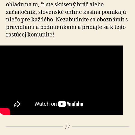
ohľadu na to, či ste skúsený hráč alebo
začiatočník, slovenské online kasína ponúkajú
niečo pre každého. Nezabudnite sa oboznámiť s
pravidlami a podmienkami a pridajte sa k tejto
rastúcej komunite!