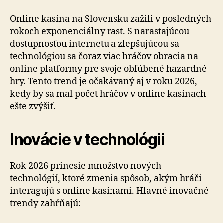
Online kasína na Slovensku zažili v posledných
rokoch exponenciálny rast. S narastajúcou
dostupnosťou internetu a zlepšujúcou sa
technológiou sa čoraz viac hráčov obracia na
online platformy pre svoje obľúbené hazardné
hry. Tento trend je očakávaný aj v roku 2026,
kedy by sa mal počet hráčov v online kasínach
ešte zvýšiť.
Inovácie v technológii
Rok 2026 prinesie množstvo nových
technológií, ktoré zmenia spôsob, akým hráči
interagujú s online kasínami. Hlavné inovačné
trendy zahŕňajú: