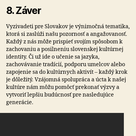
8. Záver
Vyzivadeti pre Slovakov je výnimočná tematika,
ktorá si zaslúži našu pozornosť a angažovanosť.
Každý z nás môže prispieť svojím spôsobom k
zachovaniu a posilneniu slovenskej kultúrnej
identity. Či už ide o učenie sa jazyka,
zachovávanie tradícií, podporu umelcov alebo
zapojenie sa do kultúrnych aktivít – každý krok
je dôležitý. Vzájomná spolupráca a úcta k našej
kultúre nám môžu pomôcť prekonať výzvy a
vytvoriť lepšiu budúcnosť pre nasledujúce
generácie.