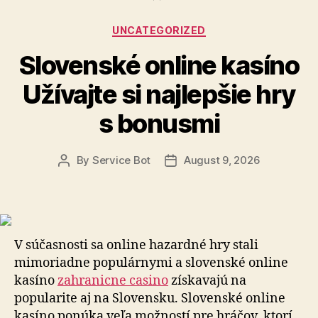
Categories
UNCATEGORIZED
Slovenské online kasíno
Užívajte si najlepšie hry
s bonusmi
By
Service Bot
August 9, 2026
Post
Post
author
date
V súčasnosti sa online hazardné hry stali
mimoriadne populárnymi a slovenské online
kasíno
zahranicne casino
získavajú na
popularite aj na Slovensku. Slovenské online
kasíno ponúka veľa možností pre hráčov, ktorí