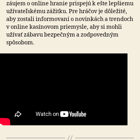
záujem o online hranie prispejú k ešte lepšiemu
užívateľskému zážitku. Pre hráčov je dôležité,
aby zostali informovaní o novinkách a trendoch
v online kasínovom priemysle, aby si mohli
užívať zábavu bezpečným a zodpovedným
spôsobom.