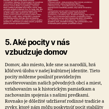
5. Aké pocity v nás
vzbudzuje domov
Domov, ako miesto, kde sme sa narodili, hrá
kľúčovú úlohu v našej kultúrnej identite. Tieto
pocity môžeme posilniť pravidelným
navštevovaním našich pôvodných obcí a miest,
vzťahovaním sa k historickým pamiatkam a
zachovaním spojenia s našimi predkami.
Rovnako je dôležité udržiavať rodinné tradície a
zvyky, ktoré nám môžu poskytnúť pocit stability