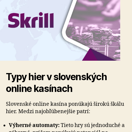
Typy hier v slovenských
online kasínach
Slovenské online kasína ponúkajú širokú škálu
hier. Medzi najobľúbenejšie patrí:
Výherné automaty:
Tieto hry sú jednoduché a