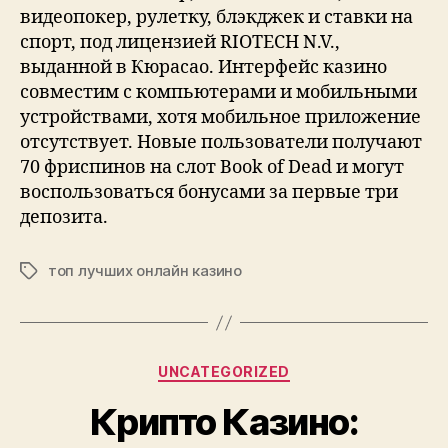
видеопокер, рулетку, блэкджек и ставки на
спорт, под лицензией RIOTECH N.V.,
выданной в Кюрасао. Интерфейс казино
совместим с компьютерами и мобильными
устройствами, хотя мобильное приложение
отсутствует. Новые пользователи получают
70 фриспинов на слот Book of Dead и могут
воспользоваться бонусами за первые три
депозита.
топ лучших онлайн казино
Tags
Categories
UNCATEGORIZED
Крипто Казино: