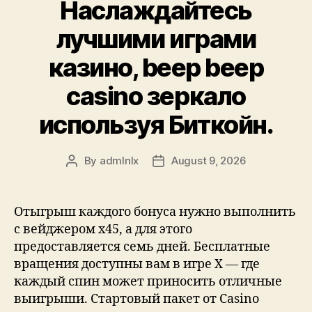
Наслаждайтесь
лучшими играми
казино, beep beep
casino зеркало
используя Биткойн.
By
admlnlx
August 9, 2026
Post
Post
author
date
Отыгрыш каждого бонуса нужно выполнить
с вейджером x45, а для этого
предоставляется семь дней. Бесплатные
вращения доступны вам в игре X — где
каждый спин может приносить отличные
выигрыши. Стартовый пакет от Casino