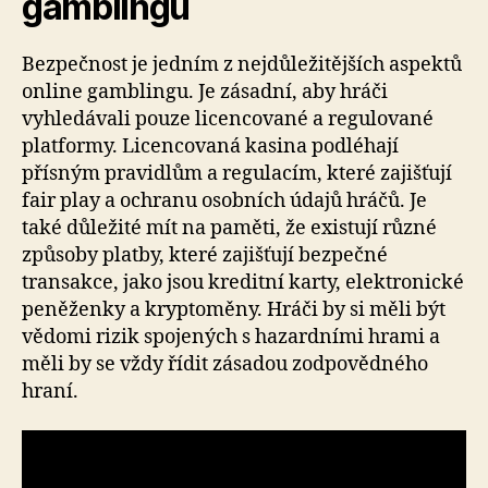
gamblingu
Bezpečnost je jedním z nejdůležitějších aspektů
online gamblingu. Je zásadní, aby hráči
vyhledávali pouze licencované a regulované
platformy. Licencovaná kasina podléhají
přísným pravidlům a regulacím, které zajišťují
fair play a ochranu osobních údajů hráčů. Je
také důležité mít na paměti, že existují různé
způsoby platby, které zajišťují bezpečné
transakce, jako jsou kreditní karty, elektronické
peněženky a kryptoměny. Hráči by si měli být
vědomi rizik spojených s hazardními hrami a
měli by se vždy řídit zásadou zodpovědného
hraní.