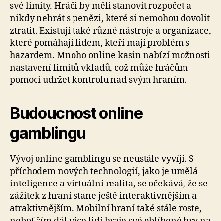
své limity. Hráči by měli stanovit rozpočet a
nikdy nehrát s penězi, které si nemohou dovolit
ztratit. Existují také různé nástroje a organizace,
které pomáhají lidem, kteří mají problém s
hazardem. Mnoho online kasin nabízí možnosti
nastavení limitů vkladů, což může hráčům
pomoci udržet kontrolu nad svým hraním.
Budoucnost online
gamblingu
Vývoj online gamblingu se neustále vyvíjí. S
příchodem nových technologií, jako je umělá
inteligence a virtuální realita, se očekává, že se
zážitek z hraní stane ještě interaktivnějším a
atraktivnějším. Mobilní hraní také stále roste,
neboť čím dál více lidí hraje své oblíbené hry na