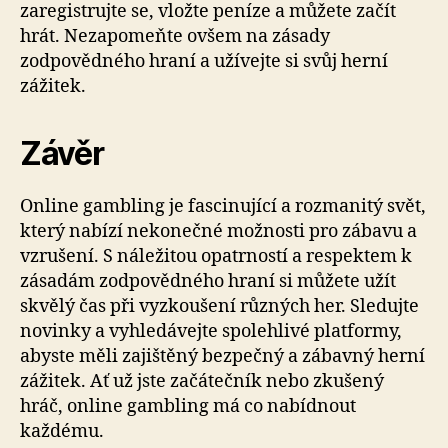
zaregistrujte se, vložte peníze a můžete začít
hrát. Nezapomeňte ovšem na zásady
zodpovědného hraní a užívejte si svůj herní
zážitek.
Závěr
Online gambling je fascinující a rozmanitý svět,
který nabízí nekonečné možnosti pro zábavu a
vzrušení. S náležitou opatrností a respektem k
zásadám zodpovědného hraní si můžete užít
skvělý čas při vyzkoušení různých her. Sledujte
novinky a vyhledávejte spolehlivé platformy,
abyste měli zajištěný bezpečný a zábavný herní
zážitek. Ať už jste začátečník nebo zkušený
hráč, online gambling má co nabídnout
každému.