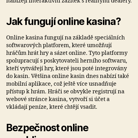
nabízejí interaktivní zážitek s reálnými dealery.
Jak fungují online kasina?
Online kasina fungují na základě speciálních
softwarových platforem, které umožňují
hráčům hrát hry a sázet online. Tyto platformy
spolupracují s poskytovateli herního softwaru,
kteří vytvářejí hry, které jsou poté integrovány
do kasin. Většina online kasin dnes nabízí také
mobilní aplikace, což ještě více usnadňuje
přístup k hrám. Hráči se obvykle registrují na
webové stránce kasina, vytvoří si účet a
vkládají peníze, které chtějí vsadit.
Bezpečnost online