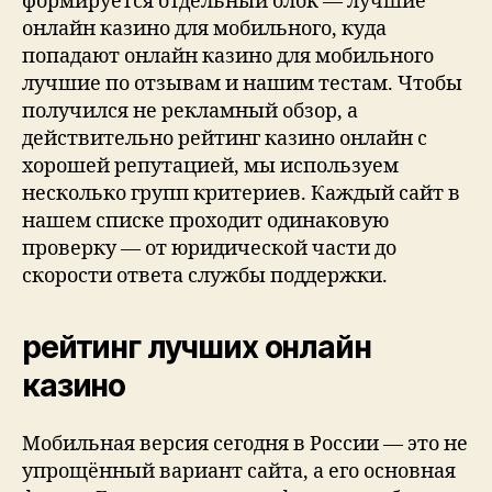
формируется отдельный блок — лучшие
онлайн казино для мобильного, куда
попадают онлайн казино для мобильного
лучшие по отзывам и нашим тестам. Чтобы
получился не рекламный обзор, а
действительно рейтинг казино онлайн с
хорошей репутацией, мы используем
несколько групп критериев. Каждый сайт в
нашем списке проходит одинаковую
проверку — от юридической части до
скорости ответа службы поддержки.
рейтинг лучших онлайн
казино
Мобильная версия сегодня в России — это не
упрощённый вариант сайта, а его основная