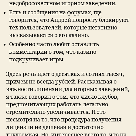
недобросовестном игорном заведении.
Есть и сообщения на форумах, где
говорится, что Андрей попросту блокируют
тех пользователей, которые негативно
высказываются о его казино.
Особенно часто любят оставлять
комментарии о том, что казино
подкручивает игры.
Здесь речь идет о десятках и сотнях тысяч,
причем не всегда рублей. Рассказывая о
важности лицензии для игорных заведений,
я также говорил о том, что число клубов,
предпочитающих работать легально
стремительно увеличивается. И это
несмотря на то, что процедура получения
лицензии не дешевая и достаточно
трудоемкая. Но, интереснее всего то, что на