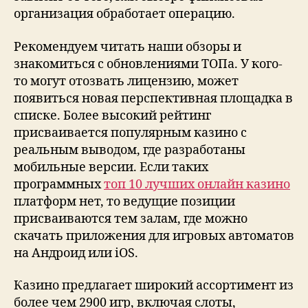
организация обработает операцию.
Рекомендуем читать наши обзоры и
знакомиться с обновлениями ТОПа. У кого-
то могут отозвать лицензию, может
появиться новая перспективная площадка в
списке. Более высокий рейтинг
присваивается популярным казино с
реальным выводом, где разработаны
мобильные версии. Если таких
программных
топ 10 лучших онлайн казино
платформ нет, то ведущие позиции
присваиваются тем залам, где можно
скачать приложения для игровых автоматов
на Андроид или iOS.
Казино предлагает широкий ассортимент из
более чем 2900 игр, включая слоты,