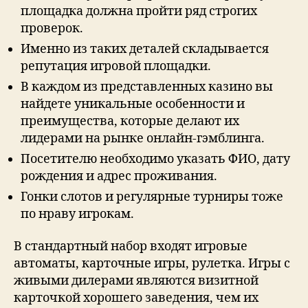
площадка должна пройти ряд строгих
проверок.
Именно из таких деталей складывается
репутация игровой площадки.
В каждом из представленных казино вы
найдете уникальные особенности и
преимущества, которые делают их
лидерами на рынке онлайн-гэмблинга.
Посетителю необходимо указать ФИО, дату
рождения и адрес проживания.
Гонки слотов и регулярные турниры тоже
по нраву игрокам.
В стандартный набор входят игровые
автоматы, карточные игры, рулетка. Игры с
живыми дилерами являются визитной
карточкой хорошего заведения, чем их