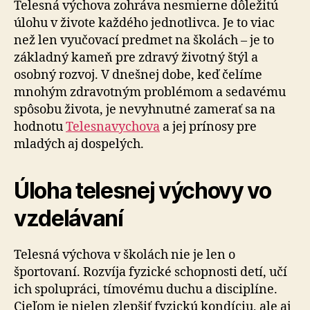
Telesná výchova zohráva nesmierne dôležitú
úlohu v živote každého jednotlivca. Je to viac
než len vyučovací predmet na školách – je to
základný kameň pre zdravý životný štýl a
osobný rozvoj. V dnešnej dobe, keď čelíme
mnohým zdravotným problémom a sedavému
spôsobu života, je nevyhnutné zamerať sa na
hodnotu
Telesnavychova
a jej prínosy pre
mladých aj dospelých.
Úloha telesnej výchovy vo
vzdelávaní
Telesná výchova v školách nie je len o
športovaní. Rozvíja fyzické schopnosti detí, učí
ich spolupráci, tímovému duchu a disciplíne.
Cieľom je nielen zlepšiť fyzickú kondíciu, ale aj