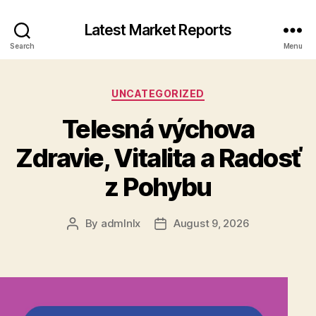
Latest Market Reports
Search
Menu
Categories
UNCATEGORIZED
Telesná výchova
Zdravie, Vitalita a Radosť
z Pohybu
By
admlnlx
August 9, 2026
Post
Post
author
date