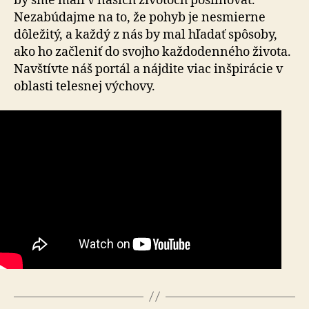
by sme mali v našich životoch posilňovať.
Nezabúdajme na to, že pohyb je nesmierne
dôležitý, a každý z nás by mal hľadať spôsoby,
ako ho začleniť do svojho každodenného života.
Navštívte náš portál a nájdite viac inšpirácie v
oblasti telesnej výchovy.