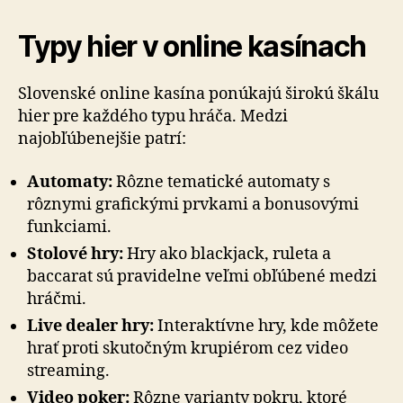
Typy hier v online kasínach
Slovenské online kasína ponúkajú širokú škálu
hier pre každého typu hráča. Medzi
najobľúbenejšie patrí:
Automaty:
Rôzne tematické automaty s
rôznymi grafickými prvkami a bonusovými
funkciami.
Stolové hry:
Hry ako blackjack, ruleta a
baccarat sú pravidelne veľmi obľúbené medzi
hráčmi.
Live dealer hry:
Interaktívne hry, kde môžete
hrať proti skutočným krupiérom cez video
streaming.
Video poker:
Rôzne varianty pokru, ktoré