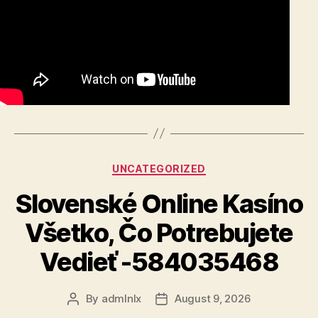
Categories
UNCATEGORIZED
Slovenské Online Kasíno
Všetko, Čo Potrebujete
Vedieť -584035468
By
admlnlx
August 9, 2026
Post
Post
author
date