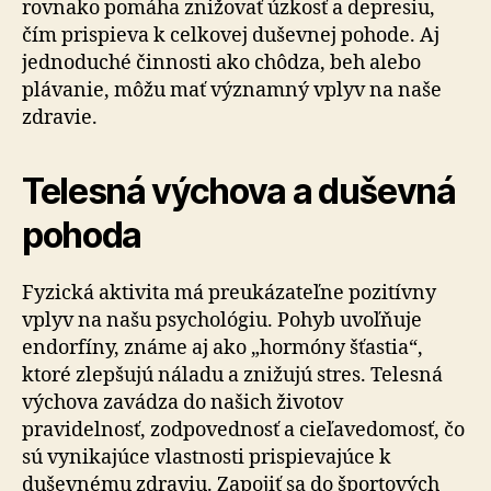
rovnako pomáha znižovať úzkosť a depresiu,
čím prispieva k celkovej duševnej pohode. Aj
jednoduché činnosti ako chôdza, beh alebo
plávanie, môžu mať významný vplyv na naše
zdravie.
Telesná výchova a duševná
pohoda
Fyzická aktivita má preukázateľne pozitívny
vplyv na našu psychológiu. Pohyb uvoľňuje
endorfíny, známe aj ako „hormóny šťastia“,
ktoré zlepšujú náladu a znižujú stres. Telesná
výchova zavádza do našich životov
pravidelnosť, zodpovednosť a cieľavedomosť, čo
sú vynikajúce vlastnosti prispievajúce k
duševnému zdraviu. Zapojiť sa do športových