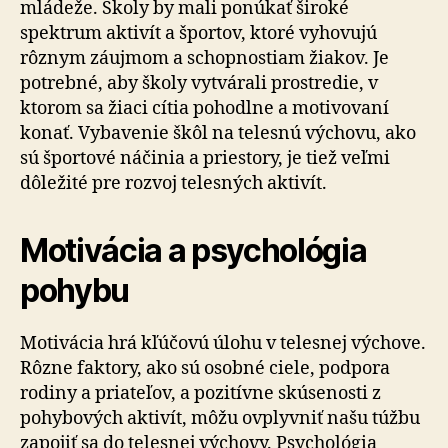
mládeže. Školy by mali ponúkať široké
spektrum aktivít a športov, ktoré vyhovujú
rôznym záujmom a schopnostiam žiakov. Je
potrebné, aby školy vytvárali prostredie, v
ktorom sa žiaci cítia pohodlne a motivovaní
konať. Vybavenie škôl na telesnú výchovu, ako
sú športové náčinia a priestory, je tiež veľmi
dôležité pre rozvoj telesných aktivít.
Motivácia a psychológia
pohybu
Motivácia hrá kľúčovú úlohu v telesnej výchove.
Rôzne faktory, ako sú osobné ciele, podpora
rodiny a priateľov, a pozitívne skúsenosti z
pohybových aktivít, môžu ovplyvniť našu túžbu
zapojiť sa do telesnej výchovy. Psychológia