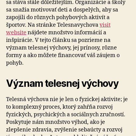
sa stáva stále dôležitejším. Organizácie a školy
sa snažia motivovať deti a dospelých, aby sa
zapojili do rôznych pohybových aktivít a
športov. Na stránke Telesnavychova
visit
website
nájdete množstvo informácií a
inšpirácie. V tejto článku sa pozrieme na
význam telesnej výchovy, jej prínosy, rôzne
formy a ako môžete financovať váš záujem o
pohyb.
Význam telesnej výchovy
Telesná výchova nie je len o fyzickej aktivite; je
to komplexný proces, ktorý zahŕňa rozvoj
fyzických, psychických a sociálnych zručností.
Poskytuje nám množstvo výhod, ako je
zlepšenie zdravia, zvýšenie sebaúcty a rozvoj