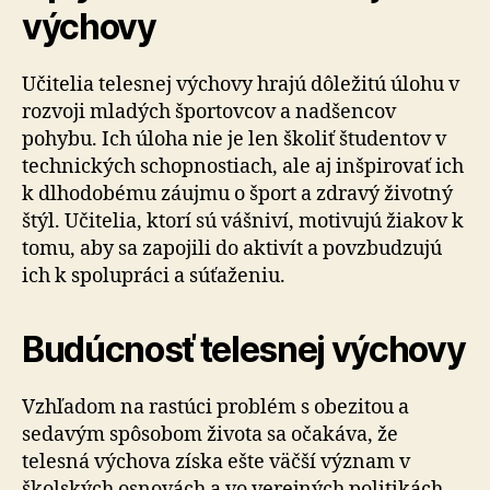
výchovy
Učitelia telesnej výchovy hrajú dôležitú úlohu v
rozvoji mladých športovcov a nadšencov
pohybu. Ich úloha nie je len školiť študentov v
technických schopnostiach, ale aj inšpirovať ich
k dlhodobému záujmu o šport a zdravý životný
štýl. Učitelia, ktorí sú vášniví, motivujú žiakov k
tomu, aby sa zapojili do aktivít a povzbudzujú
ich k spolupráci a súťaženiu.
Budúcnosť telesnej výchovy
Vzhľadom na rastúci problém s obezitou a
sedavým spôsobom života sa očakáva, že
telesná výchova získa ešte väčší význam v
školských osnovách a vo verejných politikách