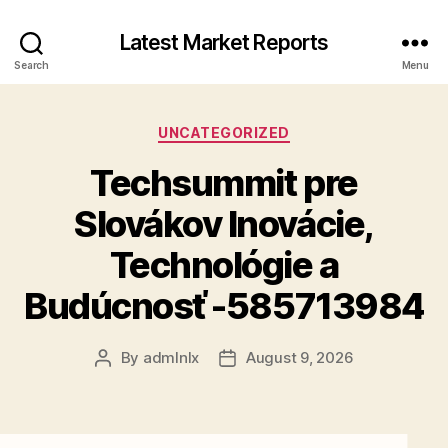
Latest Market Reports
Search
Menu
Categories
UNCATEGORIZED
Techsummit pre
Slovákov Inovácie,
Technológie a
Budúcnosť -585713984
By
admlnlx
August 9, 2026
Post
Post
author
date