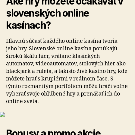
Aké hry môžete očakávať v
slovenských online
kasínach?
Hlavnú súčasť každého online kasína tvoria
jeho hry. Slovenské online kasína ponúkajú
širokú škálu hier, vrátane klasických
automatov, videoautomatov, stolových hier ako
blackjack a ruleta, a takisto živé kasíno hry, kde
môžete hrať s krupiérmi v reálnom čase. S
týmto rozmanitým portfóliom môžu hráči voľne
vyberať svoje obľúbené hry a prenášať ich do
online sveta.
Bonusy a promo akcie