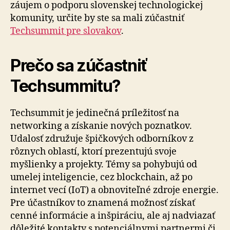
záujem o podporu slovenskej technologickej
komunity, určite by ste sa mali zúčastniť
Techsummit pre slovakov
.
Prečo sa zúčastniť
Techsummitu?
Techsummit je jedinečná príležitosť na
networking a získanie nových poznatkov.
Udalosť združuje špičkových odborníkov z
rôznych oblastí, ktorí prezentujú svoje
myšlienky a projekty. Témy sa pohybujú od
umelej inteligencie, cez blockchain, až po
internet vecí (IoT) a obnoviteľné zdroje energie.
Pre účastníkov to znamená možnosť získať
cenné informácie a inšpiráciu, ale aj nadviazať
dôležité kontakty s potenciálnymi partnermi či