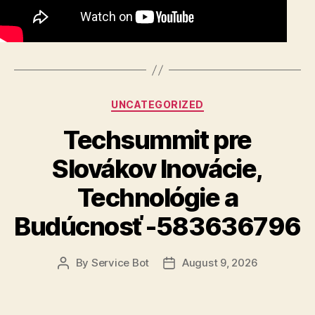
Categories
UNCATEGORIZED
Techsummit pre
Slovákov Inovácie,
Technológie a
Budúcnosť -583636796
By
Service Bot
August 9, 2026
Post
Post
author
date