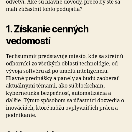
odvetví. Aké sú hlavné dôvody, prečo by ste sa
mali zúčastniť tohto podujatia?
1. Získanie cenných
vedomostí
Techsummit predstavuje miesto, kde sa stretnú
odborníci zo všetkých oblastí technológie, od
vývoja softvéru až po umelú inteligenciu.
Hlavné prednášky a panely sa budú zaoberať
aktuálnymi témami, ako sú blockchain,
kybernetická bezpečnosť, automatizácia a
ďalšie. Týmto spôsobom sa účastníci dozvedia o
inováciách, ktoré môžu ovplyvniť ich prácu a
podnikanie.